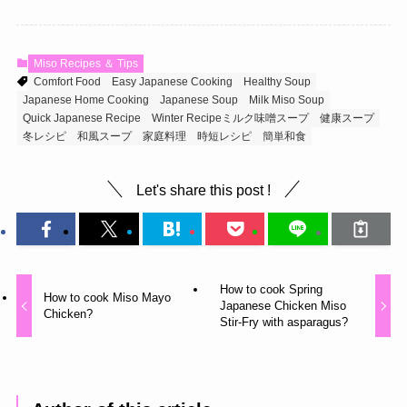
Miso Recipes ＆ Tips
Comfort Food
Easy Japanese Cooking
Healthy Soup
Japanese Home Cooking
Japanese Soup
Milk Miso Soup
Quick Japanese Recipe
Winter Recipeミルク味噌スープ
健康スープ
冬レシピ
和風スープ
家庭料理
時短レシピ
簡単和食
Let's share this post !
How to cook Spring
How to cook Miso Mayo
Japanese Chicken Miso
Chicken?
Stir-Fry with asparagus?