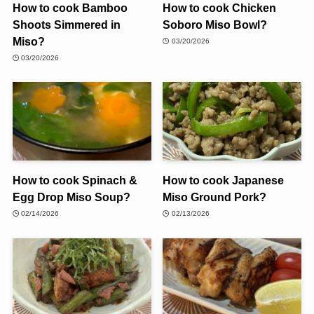
How to cook Bamboo
How to cook Chicken
Shoots Simmered in
Soboro Miso Bowl?
Miso?
03/20/2026
03/20/2026
How to cook Spinach &
How to cook Japanese
Egg Drop Miso Soup?
Miso Ground Pork?
02/14/2026
02/13/2026