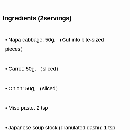
Ingredients (2servings)
• Napa cabbage: 50g, （Cut into bite-sized
pieces）
• Carrot: 50g, （sliced）
• Onion: 50g, （sliced）
• Miso paste: 2 tsp
• Japanese soup stock (granulated dashi): 1 tsp